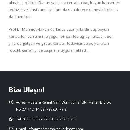
almak gereklidir. Bunun yanı sıra cerrahın baş boyun kanserleri
tedavisi ve klasik ameliyatlarında son derece deneyimli olması
da önemlidir.
Prof Dr Mehmet Hakan Korkmaz uzun yıllardır baş boyun
kanserleri cerrahisi ile yoğun bir şekilde uğraşmaktadır. Son
yıllarda gelişen ve gırtlak kanseri tedavisinde de yer alan
robotik cerrahiyi de başarı ile uygulamaktadır.
Bize Ulaşın!
Adres:
Mustafa Kemal Mah. Dumlupınar Blv. Mahall B Blok
No:274/7 D:14 Çankaya/Ankara
Tel:
0312 427 27 39 / 0552 242 55 45
E-mail:
info@mehmethakankorkmaz.com